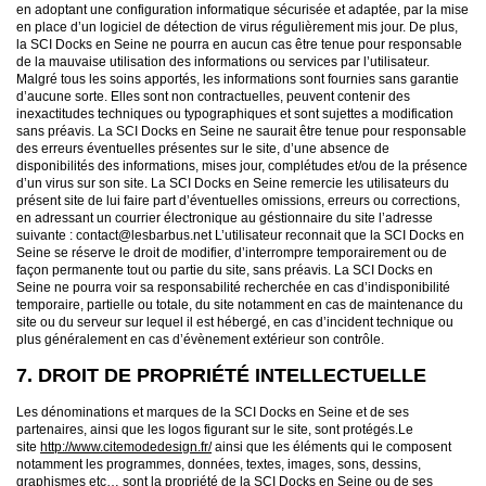
en adoptant une configuration informatique sécurisée et adaptée, par la mise
en place d’un logiciel de détection de virus régulièrement mis jour. De plus,
la SCI Docks en Seine ne pourra en aucun cas être tenue pour responsable
de la mauvaise utilisation des informations ou services par l’utilisateur.
Malgré tous les soins apportés, les informations sont fournies sans garantie
d’aucune sorte. Elles sont non contractuelles, peuvent contenir des
inexactitudes techniques ou typographiques et sont sujettes a modification
sans préavis. La SCI Docks en Seine ne saurait être tenue pour responsable
des erreurs éventuelles présentes sur le site, d’une absence de
disponibilités des informations, mises jour, complétudes et/ou de la présence
d’un virus sur son site. La SCI Docks en Seine remercie les utilisateurs du
présent site de lui faire part d’éventuelles omissions, erreurs ou corrections,
en adressant un courrier électronique au géstionnaire du site l’adresse
suivante : contact@lesbarbus.net L’utilisateur reconnait que la SCI Docks en
Seine se réserve le droit de modifier, d’interrompre temporairement ou de
façon permanente tout ou partie du site, sans préavis. La SCI Docks en
Seine ne pourra voir sa responsabilité recherchée en cas d’indisponibilité
temporaire, partielle ou totale, du site notamment en cas de maintenance du
site ou du serveur sur lequel il est hébergé, en cas d’incident technique ou
plus généralement en cas d’évènement extérieur son contrôle.
7. DROIT DE PROPRIÉTÉ INTELLECTUELLE
Les dénominations et marques de la SCI Docks en Seine et de ses
partenaires, ainsi que les logos figurant sur le site, sont protégés.Le
site
http://www.citemodedesign.fr/
ainsi que les éléments qui le composent
notamment les programmes, données, textes, images, sons, dessins,
graphismes etc… sont la propriété de la SCI Docks en Seine ou de ses