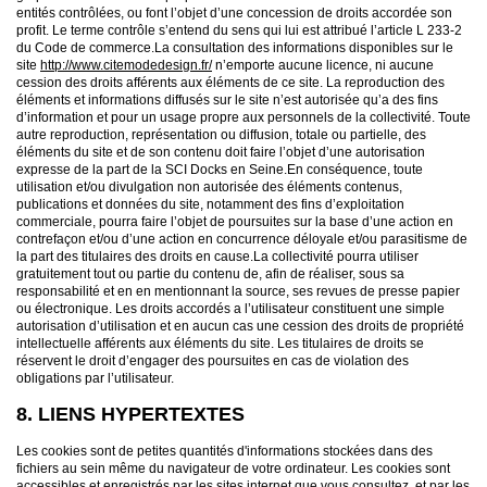
entités contrôlées, ou font l’objet d’une concession de droits accordée son
profit. Le terme contrôle s’entend du sens qui lui est attribué l’article L 233-2
du Code de commerce.La consultation des informations disponibles sur le
site
http://www.citemodedesign.fr/
n’emporte aucune licence, ni aucune
cession des droits afférents aux éléments de ce site. La reproduction des
éléments et informations diffusés sur le site n’est autorisée qu’a des fins
d’information et pour un usage propre aux personnels de la collectivité. Toute
autre reproduction, représentation ou diffusion, totale ou partielle, des
éléments du site et de son contenu doit faire l’objet d’une autorisation
expresse de la part de la SCI Docks en Seine.En conséquence, toute
utilisation et/ou divulgation non autorisée des éléments contenus,
publications et données du site, notamment des fins d’exploitation
commerciale, pourra faire l’objet de poursuites sur la base d’une action en
contrefaçon et/ou d’une action en concurrence déloyale et/ou parasitisme de
la part des titulaires des droits en cause.La collectivité pourra utiliser
gratuitement tout ou partie du contenu de, afin de réaliser, sous sa
responsabilité et en en mentionnant la source, ses revues de presse papier
ou électronique. Les droits accordés a l’utilisateur constituent une simple
autorisation d’utilisation et en aucun cas une cession des droits de propriété
intellectuelle afférents aux éléments du site. Les titulaires de droits se
réservent le droit d’engager des poursuites en cas de violation des
obligations par l’utilisateur.
8. LIENS HYPERTEXTES
Les cookies sont de petites quantités d'informations stockées dans des
fichiers au sein même du navigateur de votre ordinateur. Les cookies sont
accessibles et enregistrés par les sites internet que vous consultez, et par les