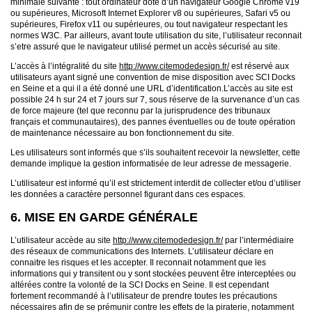
minimale suivante : tout ordinateur doté d’un navigateur Google Chrome v19
ou supérieures, Microsoft Internet Explorer v8 ou supérieures, Safari v5 ou
supérieures, Firefox v11 ou supérieures, ou tout navigateur respectant les
normes W3C. Par ailleurs, avant toute utilisation du site, l’utilisateur reconnait
s’etre assuré que le navigateur utilisé permet un accès sécurisé au site.
L’accès à l’intégralité du site
http://www.citemodedesign.fr/
est réservé aux
utilisateurs ayant signé une convention de mise disposition avec SCI Docks
en Seine et a qui il a été donné une URL d’identification.L’accès au site est
possible 24 h sur 24 et 7 jours sur 7, sous réserve de la survenance d’un cas
de force majeure (tel que reconnu par la jurisprudence des tribunaux
français et communautaires), des pannes éventuelles ou de toute opération
de maintenance nécessaire au bon fonctionnement du site.
Les utilisateurs sont informés que s’ils souhaitent recevoir la newsletter, cette
demande implique la gestion informatisée de leur adresse de messagerie.
L’utilisateur est informé qu’il est strictement interdit de collecter et/ou d’utiliser
les données a caractère personnel figurant dans ces espaces.
6. MISE EN GARDE GÉNÉRALE
L’utilisateur accède au site
http://www.citemodedesign.fr/
par l’intermédiaire
des réseaux de communications des Internets. L’utilisateur déclare en
connaitre les risques et les accepter. Il reconnait notamment que les
informations qui y transitent ou y sont stockées peuvent être interceptées ou
altérées contre la volonté de la SCI Docks en Seine. Il est cependant
fortement recommandé à l’utilisateur de prendre toutes les précautions
nécessaires afin de se prémunir contre les effets de la piraterie, notamment