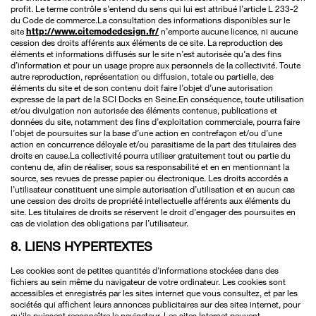
profit. Le terme contrôle s’entend du sens qui lui est attribué l’article L 233-2
du Code de commerce.La consultation des informations disponibles sur le
site
http://www.citemodedesign.fr/
n’emporte aucune licence, ni aucune
cession des droits afférents aux éléments de ce site. La reproduction des
éléments et informations diffusés sur le site n’est autorisée qu’a des fins
d’information et pour un usage propre aux personnels de la collectivité. Toute
autre reproduction, représentation ou diffusion, totale ou partielle, des
éléments du site et de son contenu doit faire l’objet d’une autorisation
expresse de la part de la SCI Docks en Seine.En conséquence, toute utilisation
et/ou divulgation non autorisée des éléments contenus, publications et
données du site, notamment des fins d’exploitation commerciale, pourra faire
l’objet de poursuites sur la base d’une action en contrefaçon et/ou d’une
action en concurrence déloyale et/ou parasitisme de la part des titulaires des
droits en cause.La collectivité pourra utiliser gratuitement tout ou partie du
contenu de, afin de réaliser, sous sa responsabilité et en en mentionnant la
source, ses revues de presse papier ou électronique. Les droits accordés a
l’utilisateur constituent une simple autorisation d’utilisation et en aucun cas
une cession des droits de propriété intellectuelle afférents aux éléments du
site. Les titulaires de droits se réservent le droit d’engager des poursuites en
cas de violation des obligations par l’utilisateur.
8. LIENS HYPERTEXTES
Les cookies sont de petites quantités d'informations stockées dans des
fichiers au sein même du navigateur de votre ordinateur. Les cookies sont
accessibles et enregistrés par les sites internet que vous consultez, et par les
sociétés qui affichent leurs annonces publicitaires sur des sites internet, pour
qu'ils puissent reconnaître le navigateur. Les sites Internet peuvent