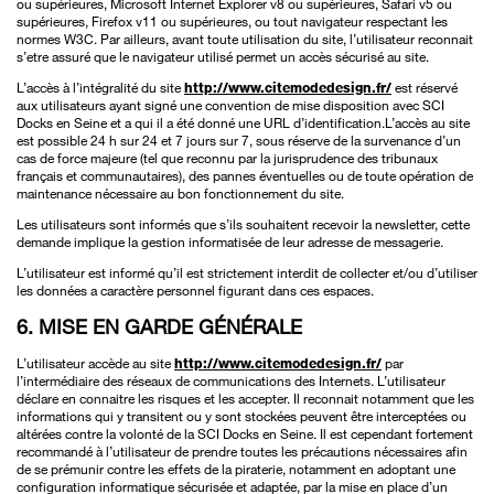
ou supérieures, Microsoft Internet Explorer v8 ou supérieures, Safari v5 ou
supérieures, Firefox v11 ou supérieures, ou tout navigateur respectant les
normes W3C. Par ailleurs, avant toute utilisation du site, l’utilisateur reconnait
s’etre assuré que le navigateur utilisé permet un accès sécurisé au site.
L’accès à l’intégralité du site
http://www.citemodedesign.fr/
est réservé
aux utilisateurs ayant signé une convention de mise disposition avec SCI
Docks en Seine et a qui il a été donné une URL d’identification.L’accès au site
est possible 24 h sur 24 et 7 jours sur 7, sous réserve de la survenance d’un
cas de force majeure (tel que reconnu par la jurisprudence des tribunaux
français et communautaires), des pannes éventuelles ou de toute opération de
maintenance nécessaire au bon fonctionnement du site.
Les utilisateurs sont informés que s’ils souhaitent recevoir la newsletter, cette
demande implique la gestion informatisée de leur adresse de messagerie.
L’utilisateur est informé qu’il est strictement interdit de collecter et/ou d’utiliser
les données a caractère personnel figurant dans ces espaces.
6. MISE EN GARDE GÉNÉRALE
L’utilisateur accède au site
http://www.citemodedesign.fr/
par
l’intermédiaire des réseaux de communications des Internets. L’utilisateur
déclare en connaitre les risques et les accepter. Il reconnait notamment que les
informations qui y transitent ou y sont stockées peuvent être interceptées ou
altérées contre la volonté de la SCI Docks en Seine. Il est cependant fortement
recommandé à l’utilisateur de prendre toutes les précautions nécessaires afin
de se prémunir contre les effets de la piraterie, notamment en adoptant une
configuration informatique sécurisée et adaptée, par la mise en place d’un