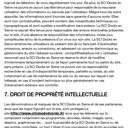
logiciel de détection de virus régulièrement mis jour. De plus, la SCI Docks en
Seine ne pourra en aucun cas être tenue pour responsable de la mauvaise
utilisation des informations ou services par l’utilisateur. Malgré tous les soins
apportés, les informations sont fournies sans garantie d’aucune sorte. Elles
sont non contractuelles, peuvent contenir des inexactitudes techniques ou
typographiques et sont sujettes a modification sans préavis. La SCI Docks en
Seine ne saurait être tenue pour responsable des erreurs éventuelles présentes
sur le site, d’une absence de disponibilités des informations, mises jour,
complétudes et/ou de la présence d’un virus sur son site. La SCI Docks en
Seine remercie les utilisateurs du présent site de lui faire part d’éventuelles
omissions, erreurs ou corrections, en adressant un courrier électronique au
géstionnaire du site l’adresse suivante : contact@lesbarbus.net L’utilisateur
reconnait que la SCI Docks en Seine se réserve le droit de modifier,
d’interrompre temporairement ou de façon permanente tout ou partie du site,
sans préavis. La SCI Docks en Seine ne pourra voir sa responsabilité
recherchée en cas d’indisponibilité temporaire, partielle ou totale, du site
notamment en cas de maintenance du site ou du serveur sur lequel il est
hébergé, en cas d’incident technique ou plus généralement en cas
d’évènement extérieur son contrôle.
7. DROIT DE PROPRIÉTÉ INTELLECTUELLE
Les dénominations et marques de la SCI Docks en Seine et de ses partenaires,
ainsi que les logos figurant sur le site, sont protégés.Le
site
http://www.citemodedesign.fr/
ainsi que les éléments qui le
composent notamment les programmes, données, textes, images, sons,
dessins, graphismes etc… sont la propriété de la SCI Docks en Seine ou de
ses entités contrôlées, ou font l’objet d’une concession de droits accordée son