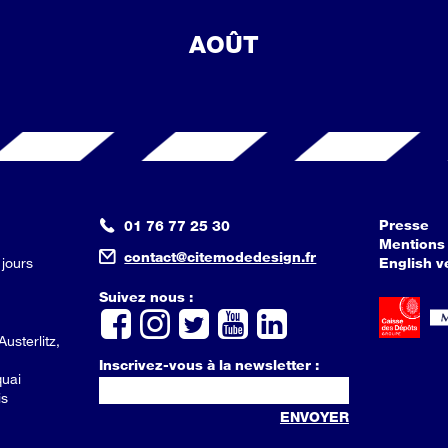
AOÛT
Presse
01 76 77 25 30
Mentions 
contact@citemodedesign.fr
 jours
English v
Suivez nous :
Austerlitz,
Inscrivez-vous à la newsletter :
quai
is
ENVOYER