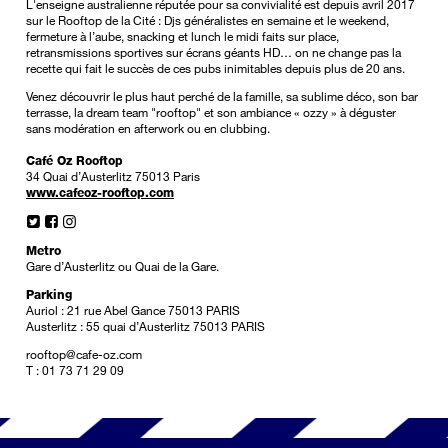
L'enseigne australienne réputée pour sa convivialité est depuis avril 2017
sur le Rooftop de la Cité : Djs généralistes en semaine et le weekend,
fermeture à l’aube, snacking et lunch le midi faits sur place,
retransmissions sportives sur écrans géants HD… on ne change pas la
recette qui fait le succès de ces pubs inimitables depuis plus de 20 ans.
Venez découvrir le plus haut perché de la famille, sa sublime déco, son bar
terrasse, la dream team "rooftop" et son ambiance « ozzy » à déguster
sans modération en afterwork ou en clubbing.
Café Oz Rooftop
34 Quai d’Austerlitz 75013 Paris
www.cafeoz-rooftop.com
Metro
Gare d’Austerlitz ou Quai de la Gare.
Parking
Auriol : 21 rue Abel Gance 75013 PARIS
Austerlitz : 55 quai d’Austerlitz 75013 PARIS
rooftop@cafe-oz.com
T : 01 73 71 29 09