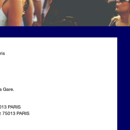
ris
a Gare.
5013 PARIS
itz 75013 PARIS